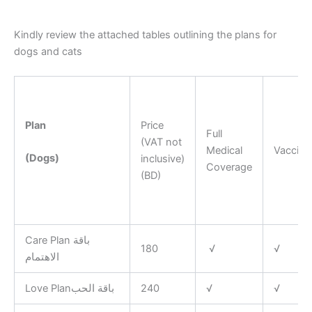
Kindly review the attached tables outlining the plans for
dogs and cats
Plan
Price
Full
(VAT not
Medical
Vaccina
(Dogs)
inclusive)
Coverage
(BD)
Care Plan باقة
180
√
√
الاهتمام
Love Planباقة الحب
240
√
√