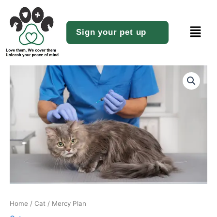
Skip
to
Menu
content
Sign your pet up
Mercy
Plan
quantity
Home
/
Cat
/ Mercy Plan