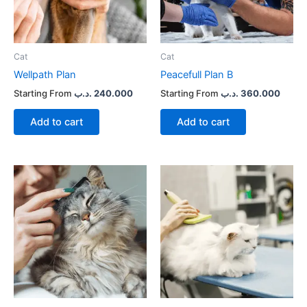
Cat
Cat
Wellpath Plan
Peacefull Plan B
.د.ب
240.000
.د.ب
360.000
Add to cart
Add to cart