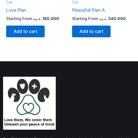
Cat
Cat
Love Plan
Peacefull Plan A
.د.ب
180.000
.د.ب
240.000
Add to cart
Add to cart